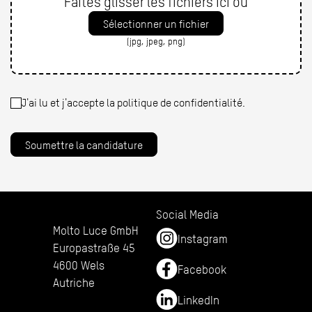
Faites glisser les fichiers ici ou
Sélectionner un fichier
(jpg, jpeg, png)
J'ai lu et j'accepte la politique de confidentialité.
Soumettre la candidature
Social Media
Molto Luce GmbH
Instagram
Europastraße 45
4600 Wels
Facebook
Autriche
LinkedIn