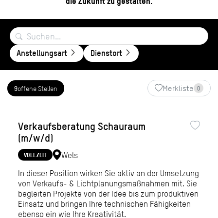
die Zukunft zu gestalten.
Wels
Weißkirchen an der
Traun
Vollzeit
Graz
Anstellungsart
Dienstort
Merkliste
offene Stellen
9
0
Verkaufsberatung Schauraum
(m/w/d)
Wels
VOLLZEIT
In dieser Position wirken Sie aktiv an der Umsetzung
von Verkaufs- & Lichtplanungsmaßnahmen mit. Sie
begleiten Projekte von der Idee bis zum produktiven
Einsatz und bringen Ihre technischen Fähigkeiten
ebenso ein wie Ihre Kreativität.